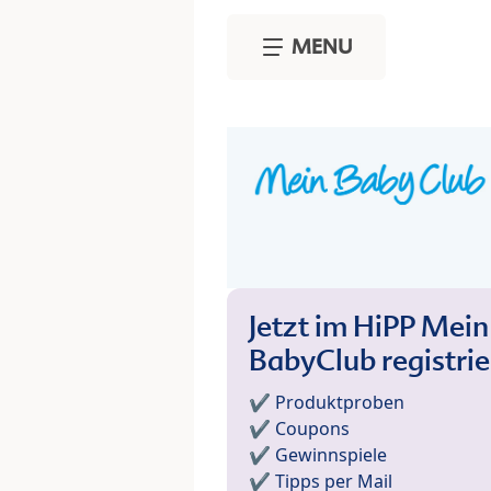
Skip to main content
MENU
Jetzt im HiPP Mein
BabyClub registri
✔️ Produktproben
✔️ Coupons
✔️ Gewinnspiele
✔️ Tipps per Mail