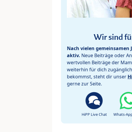
Wir sind fü
Nach vielen gemeinsamen J
aktiv.
Neue Beiträge oder Ant
wertvollen Beiträge der Mam
weiterhin für dich zugänglic
bekommst, steht dir unser
H
gerne zur Seite.
HiPP Live Chat
Whats-App