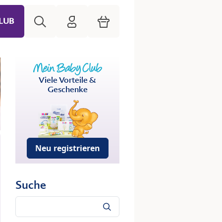
Suche
HiPP Mein Babyclub
Warenkorb
LUB
Viele Vorteile &
Geschenke
Neu registrieren
Suche
Suche