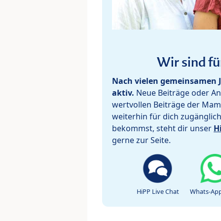
Wir sind fü
Nach vielen gemeinsamen J
aktiv.
Neue Beiträge oder Ant
wertvollen Beiträge der Mam
weiterhin für dich zugänglic
bekommst, steht dir unser
H
gerne zur Seite.
HiPP Live Chat
Whats-App