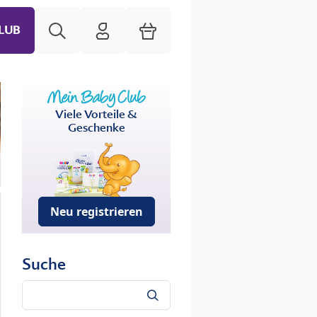
Suche
HiPP Mein Babyclub
Warenkorb
LUB
Viele Vorteile &
Geschenke
Neu registrieren
Suche
Suche