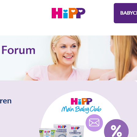
BABYC
eren