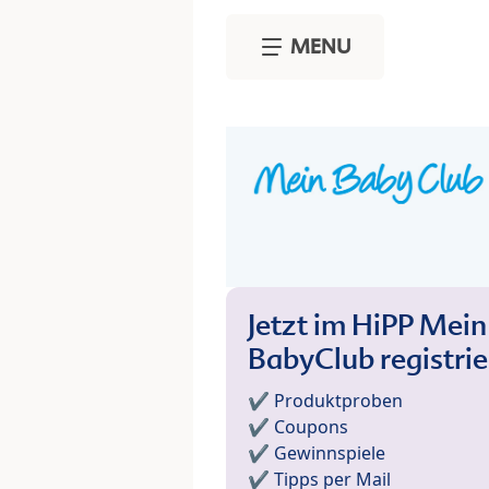
Skip to main content
MENU
Jetzt im HiPP Mein
BabyClub registri
✔️ Produktproben
✔️ Coupons
✔️ Gewinnspiele
✔️ Tipps per Mail