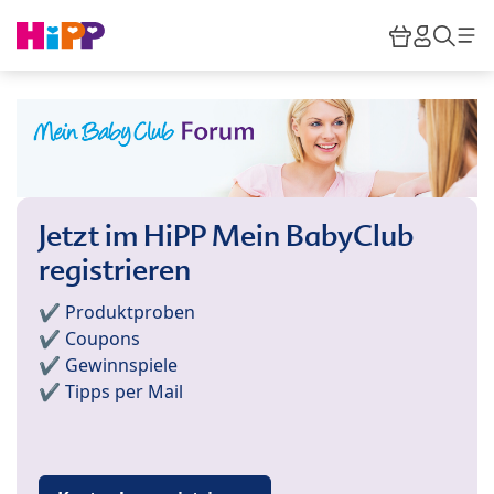
Skip to main content
Warenkor
HiPP M
Such
Jetzt im HiPP Mein BabyClub
registrieren
✔️ Produktproben
✔️ Coupons
✔️ Gewinnspiele
✔️ Tipps per Mail