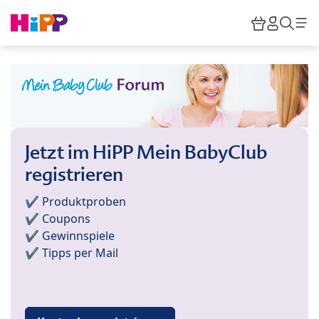
Skip to main content
Warenkor
HiPP M
Such
Jetzt im HiPP Mein BabyClub
registrieren
✔️ Produktproben
✔️ Coupons
✔️ Gewinnspiele
✔️ Tipps per Mail