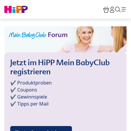
Skip to main content
Warenkor
HiPP M
Such
Jetzt im HiPP Mein BabyClub
registrieren
✔️ Produktproben
✔️ Coupons
✔️ Gewinnspiele
✔️ Tipps per Mail