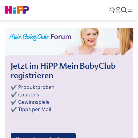
Skip to main content
Warenkor
HiPP M
Such
Jetzt im HiPP Mein BabyClub
registrieren
✔️ Produktproben
✔️ Coupons
✔️ Gewinnspiele
✔️ Tipps per Mail