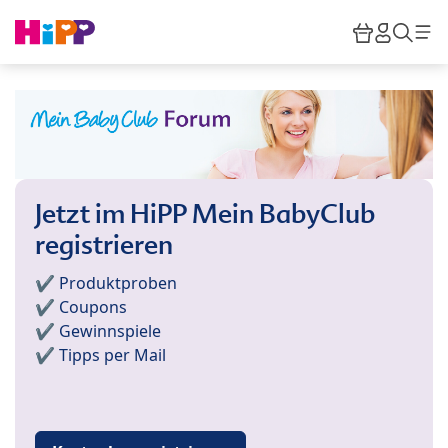
Skip to main content
Warenkor
HiPP M
Such
Jetzt im HiPP Mein BabyClub
registrieren
✔️ Produktproben
✔️ Coupons
✔️ Gewinnspiele
✔️ Tipps per Mail