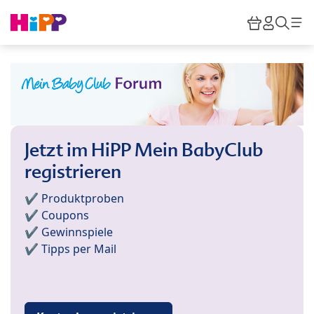
Skip to main content
Warenkor
HiPP M
Such
Jetzt im HiPP Mein BabyClub
registrieren
✔️ Produktproben
✔️ Coupons
✔️ Gewinnspiele
✔️ Tipps per Mail