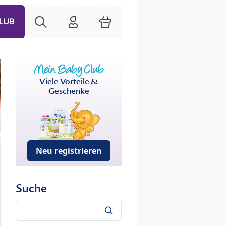
Suche
HiPP Mein Babyclub
Warenkorb
LUB
Viele Vorteile &
Geschenke
Neu registrieren
Suche
Suche