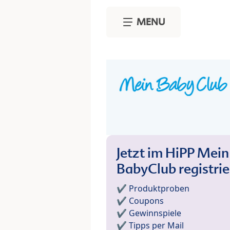
Skip to main content
MENU
Jetzt im HiPP Mein
BabyClub registri
✔️ Produktproben
✔️ Coupons
✔️ Gewinnspiele
✔️ Tipps per Mail