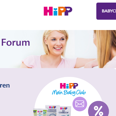
BABYC
eren