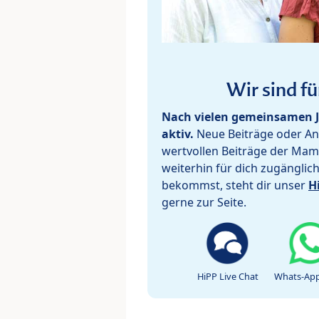
Wir sind fü
Nach vielen gemeinsamen J
aktiv.
Neue Beiträge oder Ant
wertvollen Beiträge der Mam
weiterhin für dich zugänglic
bekommst, steht dir unser
H
gerne zur Seite.
HiPP Live Chat
Whats-App