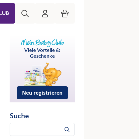
Suche
HiPP Mein Babyclub
Warenkorb
LUB
Viele Vorteile &
Geschenke
Neu registrieren
Suche
Suche