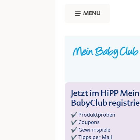
Skip to main content
MENU
Jetzt im HiPP Mein
BabyClub registri
✔️ Produktproben
✔️ Coupons
✔️ Gewinnspiele
✔️ Tipps per Mail