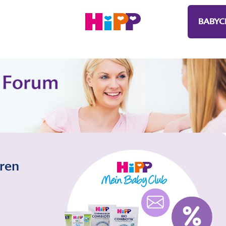
BABYC
eren