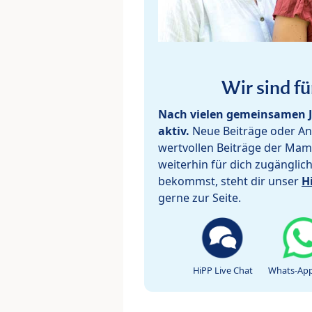
Wir sind fü
Nach vielen gemeinsamen J
aktiv.
Neue Beiträge oder Ant
wertvollen Beiträge der Mam
weiterhin für dich zugänglic
bekommst, steht dir unser
H
gerne zur Seite.
HiPP Live Chat
Whats-App