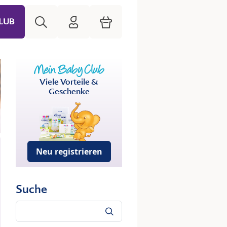
Suche
HiPP Mein Babyclub
Warenkorb
LUB
Viele Vorteile &
Geschenke
Neu registrieren
Suche
Suche