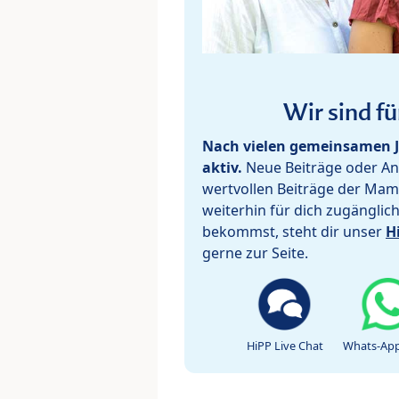
Wir sind fü
Nach vielen gemeinsamen J
aktiv.
Neue Beiträge oder Ant
wertvollen Beiträge der Mam
weiterhin für dich zugänglic
bekommst, steht dir unser
H
gerne zur Seite.
HiPP Live Chat
Whats-App