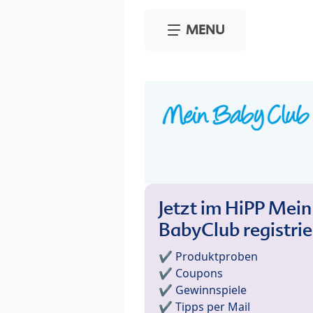
Skip to main content
MENU
Jetzt im HiPP Mein
BabyClub registri
✔️ Produktproben
✔️ Coupons
✔️ Gewinnspiele
✔️ Tipps per Mail