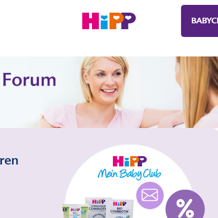
BABYC
eren