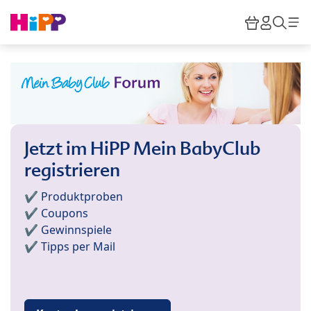
Skip to main content
Warenkor
HiPP M
Such
Jetzt im HiPP Mein BabyClub
registrieren
✔️ Produktproben
✔️ Coupons
✔️ Gewinnspiele
✔️ Tipps per Mail