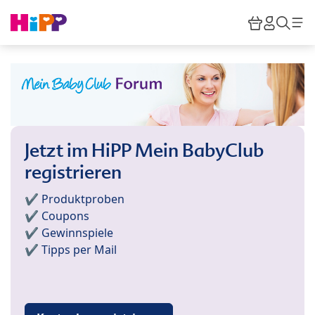
Skip to main content
Warenkor
HiPP M
Such
Jetzt im HiPP Mein BabyClub
registrieren
✔️ Produktproben
✔️ Coupons
✔️ Gewinnspiele
✔️ Tipps per Mail