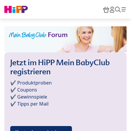
Skip to main content
Warenkor
HiPP M
Such
Jetzt im HiPP Mein BabyClub
registrieren
✔️ Produktproben
✔️ Coupons
✔️ Gewinnspiele
✔️ Tipps per Mail