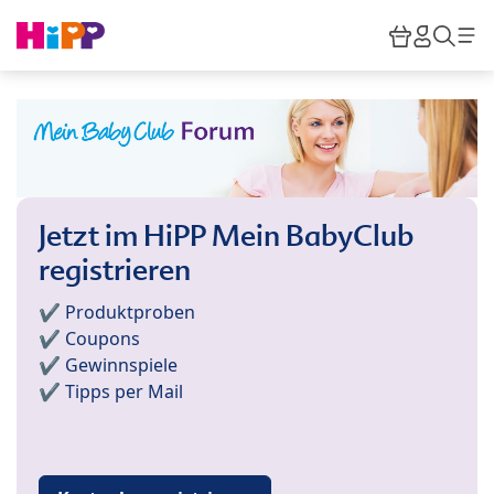
Skip to main content
Warenkor
HiPP M
Such
Jetzt im HiPP Mein BabyClub
registrieren
✔️ Produktproben
✔️ Coupons
✔️ Gewinnspiele
✔️ Tipps per Mail