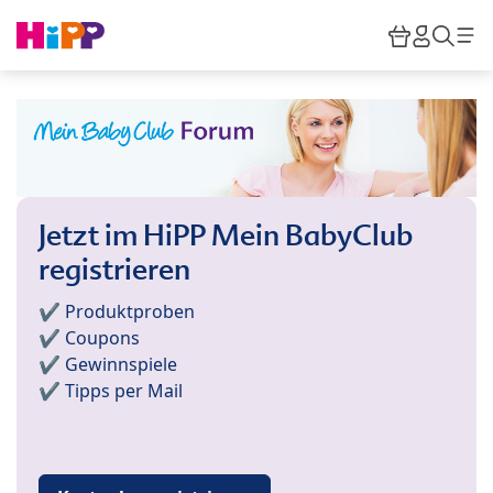
Skip to main content
Warenkor
HiPP M
Such
Jetzt im HiPP Mein BabyClub
registrieren
✔️ Produktproben
✔️ Coupons
✔️ Gewinnspiele
✔️ Tipps per Mail