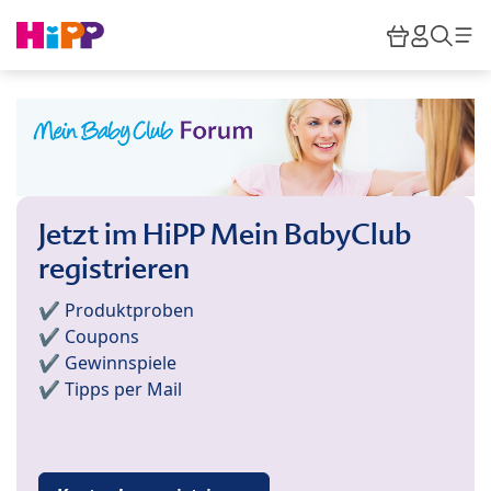
Skip to main content
Warenkor
HiPP M
Such
Jetzt im HiPP Mein BabyClub
registrieren
✔️ Produktproben
✔️ Coupons
✔️ Gewinnspiele
✔️ Tipps per Mail