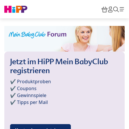
Skip to main content
Warenkor
HiPP M
Such
Jetzt im HiPP Mein BabyClub
registrieren
✔️ Produktproben
✔️ Coupons
✔️ Gewinnspiele
✔️ Tipps per Mail