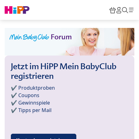
Skip to main content
Warenkor
HiPP M
Such
Jetzt im HiPP Mein BabyClub
registrieren
✔️ Produktproben
✔️ Coupons
✔️ Gewinnspiele
✔️ Tipps per Mail