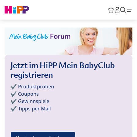
Skip to main content
Warenkor
HiPP M
Such
Jetzt im HiPP Mein BabyClub
registrieren
✔️ Produktproben
✔️ Coupons
✔️ Gewinnspiele
✔️ Tipps per Mail