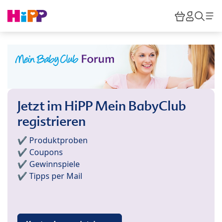
Skip to main content
Warenkor
HiPP M
Such
Jetzt im HiPP Mein BabyClub
registrieren
✔️ Produktproben
✔️ Coupons
✔️ Gewinnspiele
✔️ Tipps per Mail