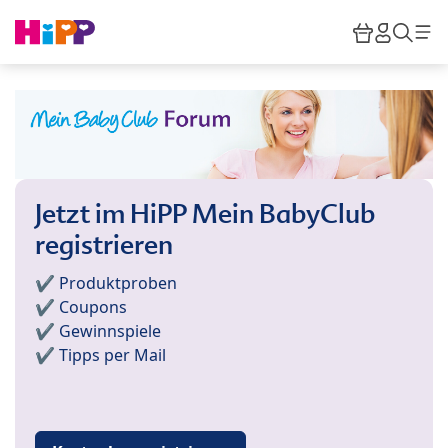
Skip to main content
Warenkor
HiPP M
Such
Jetzt im HiPP Mein BabyClub
registrieren
✔️ Produktproben
✔️ Coupons
✔️ Gewinnspiele
✔️ Tipps per Mail