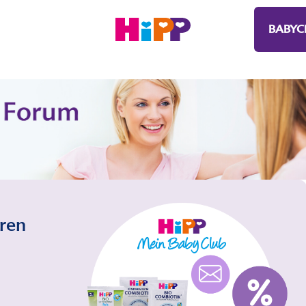
BABYC
eren