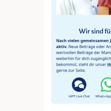
Wir sind fü
Nach vielen gemeinsamen J
aktiv.
Neue Beiträge oder Ant
wertvollen Beiträge der Mam
weiterhin für dich zugänglic
bekommst, steht dir unser
H
gerne zur Seite.
HiPP Live Chat
Whats-App