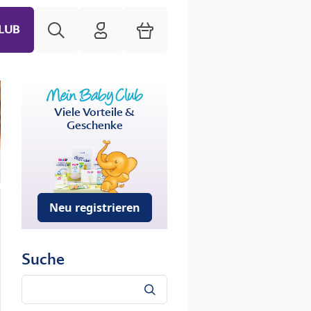
Suche
HiPP Mein Babyclub
Warenkorb
LUB
Viele Vorteile &
Geschenke
Neu registrieren
Suche
Suche