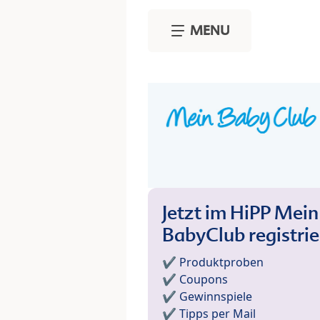
Skip to main content
MENU
Jetzt im HiPP Mein
BabyClub registri
✔️ Produktproben
✔️ Coupons
✔️ Gewinnspiele
✔️ Tipps per Mail