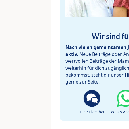
Wir sind fü
Nach vielen gemeinsamen J
aktiv.
Neue Beiträge oder Ant
wertvollen Beiträge der Mam
weiterhin für dich zugänglic
bekommst, steht dir unser
H
gerne zur Seite.
HiPP Live Chat
Whats-App