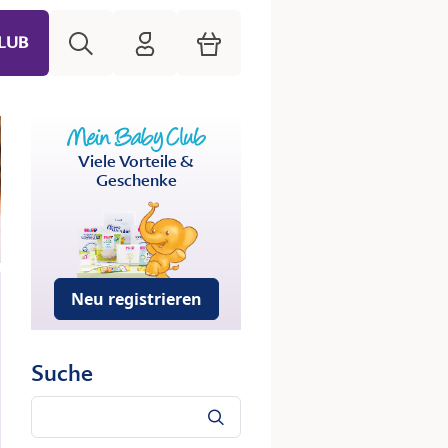
Suche
HiPP Mein Babyclub
Warenkorb
LUB
Viele Vorteile &
Geschenke
Neu registrieren
Suche
Suche