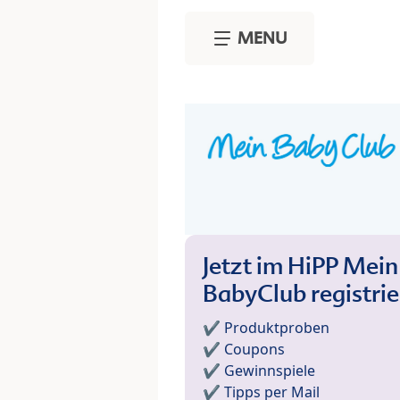
Skip to main content
MENU
Jetzt im HiPP Mein
BabyClub registri
✔️ Produktproben
✔️ Coupons
✔️ Gewinnspiele
✔️ Tipps per Mail