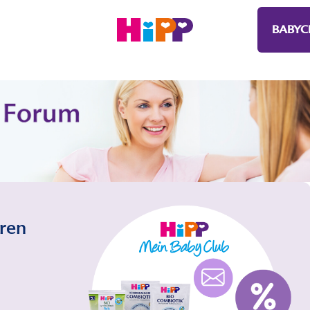
BABYC
eren