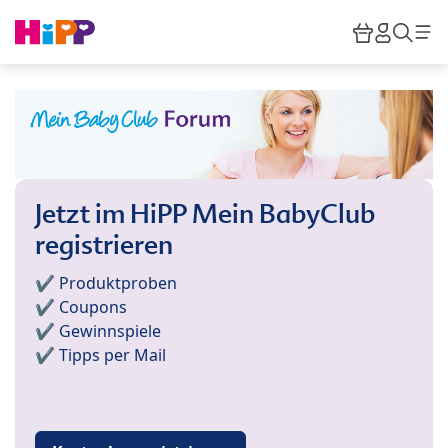
Skip to main content
Warenkor
HiPP M
Such
Jetzt im HiPP Mein BabyClub
registrieren
✔️ Produktproben
✔️ Coupons
✔️ Gewinnspiele
✔️ Tipps per Mail