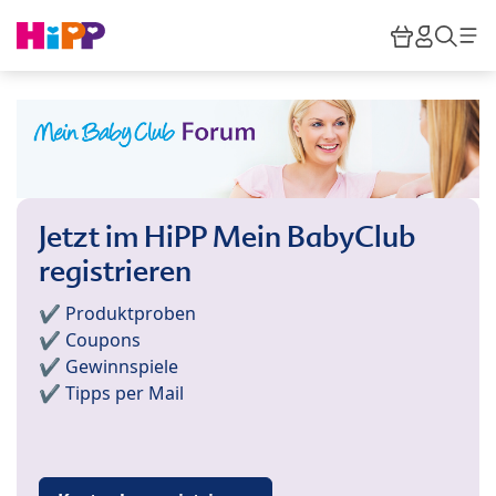
Skip to main content
Warenkor
HiPP M
Such
Jetzt im HiPP Mein BabyClub
registrieren
✔️ Produktproben
✔️ Coupons
✔️ Gewinnspiele
✔️ Tipps per Mail