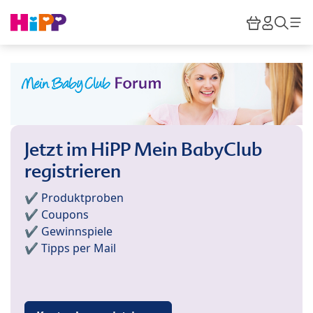
Skip to main content
Warenkor
HiPP M
Such
Jetzt im HiPP Mein BabyClub
registrieren
✔️ Produktproben
✔️ Coupons
✔️ Gewinnspiele
✔️ Tipps per Mail