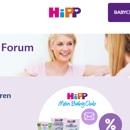
BABYC
eren