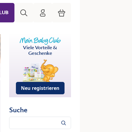
Suche
HiPP Mein Babyclub
Warenkorb
LUB
Viele Vorteile &
Geschenke
Neu registrieren
Suche
Suche