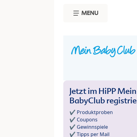
Skip to main content
MENU
Jetzt im HiPP Mein
BabyClub registri
✔️ Produktproben
✔️ Coupons
✔️ Gewinnspiele
✔️ Tipps per Mail