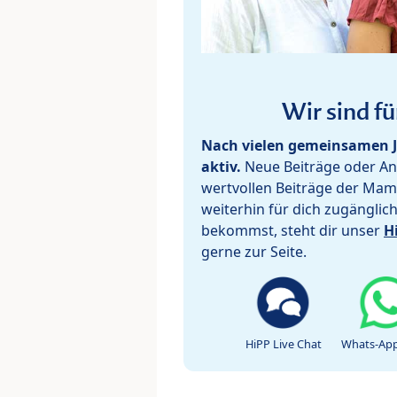
Wir sind fü
Nach vielen gemeinsamen J
aktiv.
Neue Beiträge oder Ant
wertvollen Beiträge der Mam
weiterhin für dich zugänglic
bekommst, steht dir unser
H
gerne zur Seite.
HiPP Live Chat
Whats-App