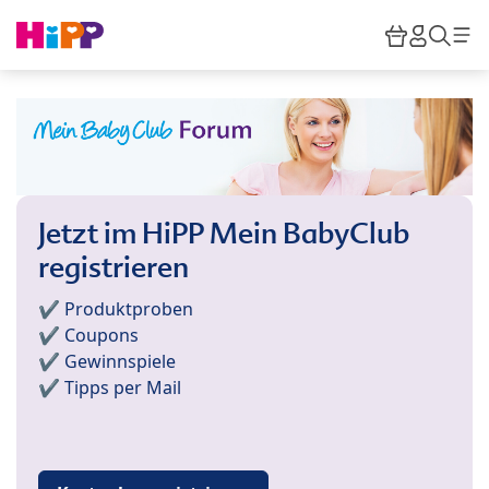
Skip to main content
Warenkor
HiPP M
Such
Jetzt im HiPP Mein BabyClub
registrieren
✔️ Produktproben
✔️ Coupons
✔️ Gewinnspiele
✔️ Tipps per Mail