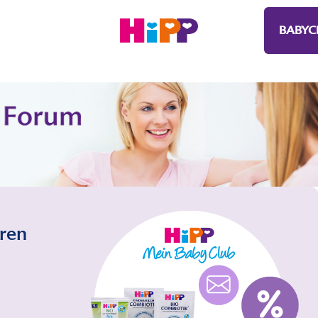
BABYC
eren