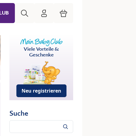
Suche
HiPP Mein Babyclub
Warenkorb
LUB
Viele Vorteile &
Geschenke
Neu registrieren
Suche
Suche