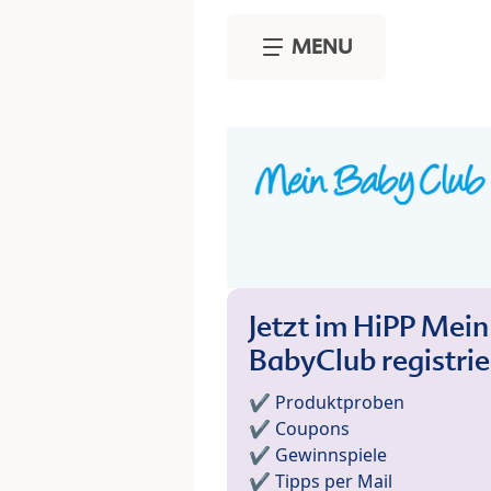
Skip to main content
MENU
Jetzt im HiPP Mein
BabyClub registri
✔️ Produktproben
✔️ Coupons
✔️ Gewinnspiele
✔️ Tipps per Mail