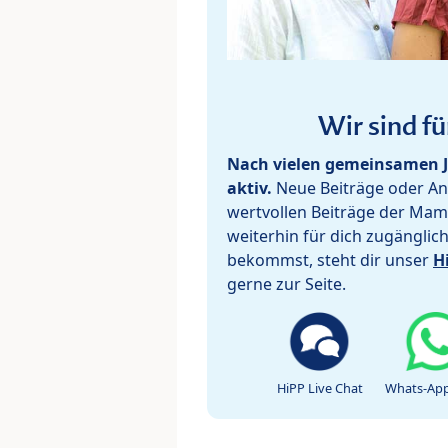
Wir sind fü
Nach vielen gemeinsamen J
aktiv.
Neue Beiträge oder Ant
wertvollen Beiträge der Mam
weiterhin für dich zugänglic
bekommst, steht dir unser
H
gerne zur Seite.
HiPP Live Chat
Whats-App