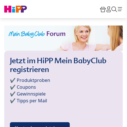
Skip to main content
Warenkor
HiPP M
Such
Jetzt im HiPP Mein BabyClub
registrieren
✔️ Produktproben
✔️ Coupons
✔️ Gewinnspiele
✔️ Tipps per Mail