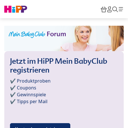
Skip to main content
Warenkor
HiPP M
Such
Jetzt im HiPP Mein BabyClub
registrieren
✔️ Produktproben
✔️ Coupons
✔️ Gewinnspiele
✔️ Tipps per Mail