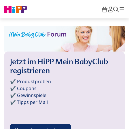
Skip to main content
Warenkor
HiPP M
Such
Jetzt im HiPP Mein BabyClub
registrieren
✔️ Produktproben
✔️ Coupons
✔️ Gewinnspiele
✔️ Tipps per Mail