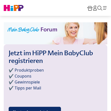
Skip to main content
Warenkor
HiPP M
Such
Jetzt im HiPP Mein BabyClub
registrieren
✔️ Produktproben
✔️ Coupons
✔️ Gewinnspiele
✔️ Tipps per Mail