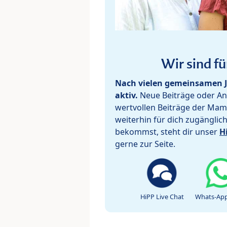
Wir sind fü
Nach vielen gemeinsamen J
aktiv.
Neue Beiträge oder Ant
wertvollen Beiträge der Mam
weiterhin für dich zugänglic
bekommst, steht dir unser
H
gerne zur Seite.
HiPP Live Chat
Whats-App