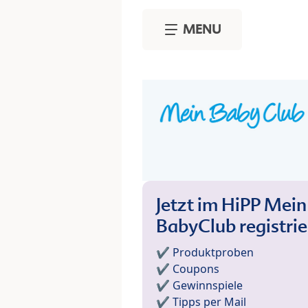
Skip to main content
MENU
Jetzt im HiPP Mein
BabyClub registri
✔️ Produktproben
✔️ Coupons
✔️ Gewinnspiele
✔️ Tipps per Mail