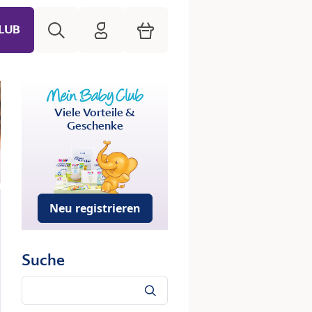
Suche
HiPP Mein Babyclub
Warenkorb
LUB
Viele Vorteile &
Geschenke
Neu registrieren
Suche
Suche