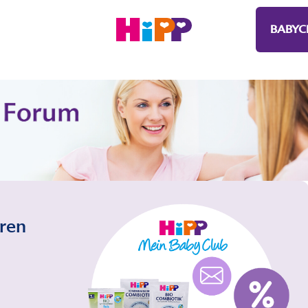
BABYC
eren