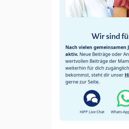
Wir sind fü
Nach vielen gemeinsamen J
aktiv.
Neue Beiträge oder Ant
wertvollen Beiträge der Mam
weiterhin für dich zugänglic
bekommst, steht dir unser
H
gerne zur Seite.
HiPP Live Chat
Whats-App