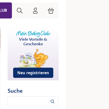
Suche
HiPP Mein Babyclub
Warenkorb
LUB
Viele Vorteile &
Geschenke
Neu registrieren
Suche
Suche