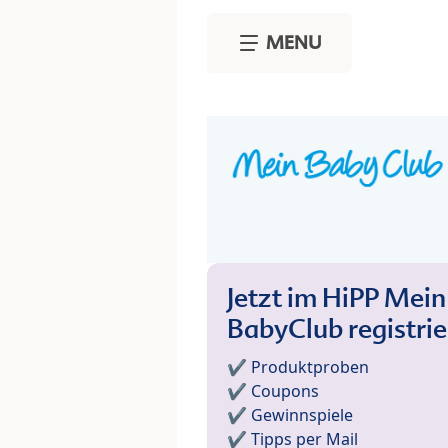
Skip to main content
MENU
Jetzt im HiPP Mein
BabyClub registri
✔️ Produktproben
✔️ Coupons
✔️ Gewinnspiele
✔️ Tipps per Mail