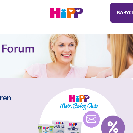
BABYC
eren