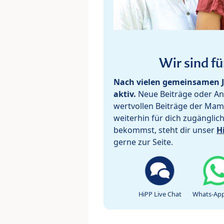
Wir sind fü
Nach vielen gemeinsamen J
aktiv.
Neue Beiträge oder Ant
wertvollen Beiträge der Mam
weiterhin für dich zugänglic
bekommst, steht dir unser
H
gerne zur Seite.
HiPP Live Chat
Whats-App