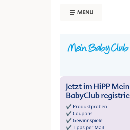
Skip to main content
MENU
Jetzt im HiPP Mein
BabyClub registri
✔️ Produktproben
✔️ Coupons
✔️ Gewinnspiele
✔️ Tipps per Mail