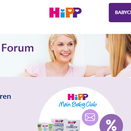
BABYC
eren