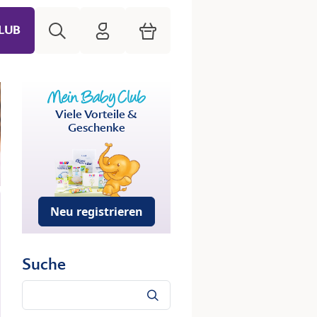
Suche
HiPP Mein Babyclub
Warenkorb
LUB
Viele Vorteile &
Geschenke
Neu registrieren
Suche
Suche