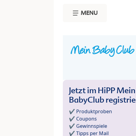
Skip to main content
MENU
Jetzt im HiPP Mein
BabyClub registri
✔️ Produktproben
✔️ Coupons
✔️ Gewinnspiele
✔️ Tipps per Mail