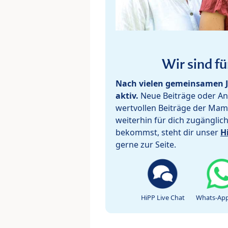
Wir sind fü
Nach vielen gemeinsamen J
aktiv.
Neue Beiträge oder Ant
wertvollen Beiträge der Mam
weiterhin für dich zugänglic
bekommst, steht dir unser
H
gerne zur Seite.
HiPP Live Chat
Whats-App