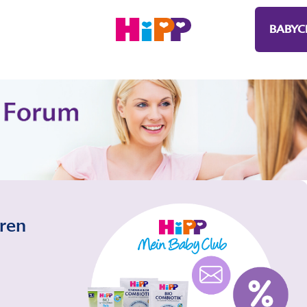
BABYC
eren