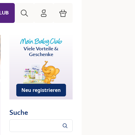
Suche
HiPP Mein Babyclub
Warenkorb
LUB
Viele Vorteile &
Geschenke
Neu registrieren
Suche
Suche