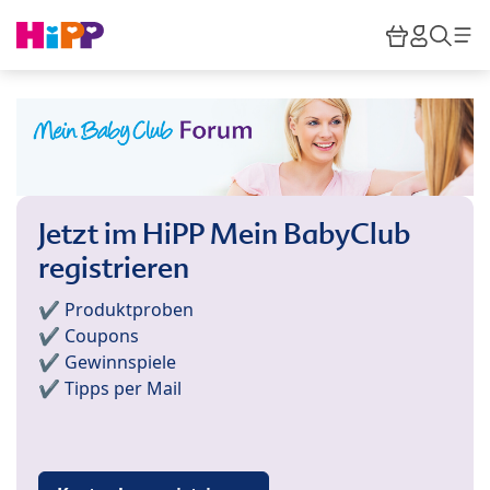
Skip to main content
Warenkor
HiPP M
Such
Jetzt im HiPP Mein BabyClub
registrieren
✔️ Produktproben
✔️ Coupons
✔️ Gewinnspiele
✔️ Tipps per Mail