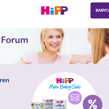
BABYC
eren