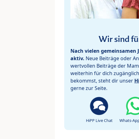
Wir sind fü
Nach vielen gemeinsamen J
aktiv.
Neue Beiträge oder Ant
wertvollen Beiträge der Mam
weiterhin für dich zugänglic
bekommst, steht dir unser
H
gerne zur Seite.
HiPP Live Chat
Whats-App