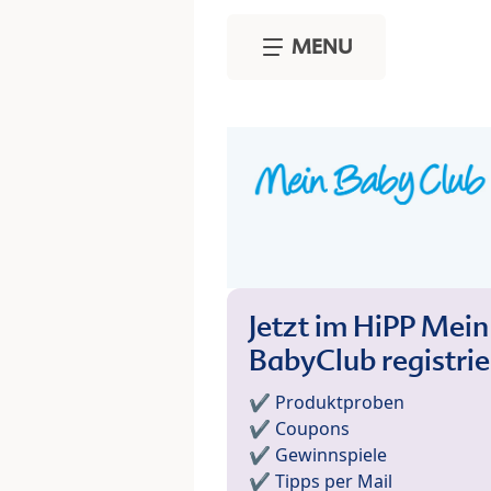
Skip to main content
MENU
Jetzt im HiPP Mein
BabyClub registri
✔️ Produktproben
✔️ Coupons
✔️ Gewinnspiele
✔️ Tipps per Mail