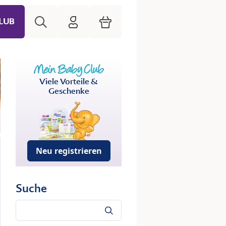
Suche
HiPP Mein Babyclub
Warenkorb
LUB
Viele Vorteile &
Geschenke
Neu registrieren
Suche
Suche