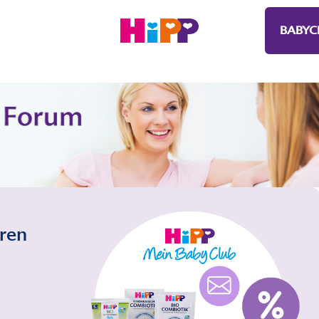
BABYC
eren