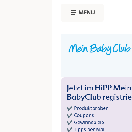
Skip to main content
MENU
Jetzt im HiPP Mein
BabyClub registri
✔️ Produktproben
✔️ Coupons
✔️ Gewinnspiele
✔️ Tipps per Mail