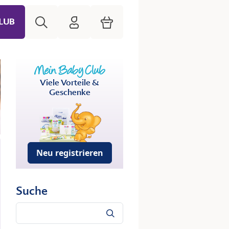
Suche
HiPP Mein Babyclub
Warenkorb
LUB
Viele Vorteile &
Geschenke
Neu registrieren
Suche
Suche