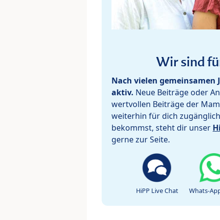
Wir sind fü
Nach vielen gemeinsamen J
aktiv.
Neue Beiträge oder Ant
wertvollen Beiträge der Mam
weiterhin für dich zugänglic
bekommst, steht dir unser
H
gerne zur Seite.
HiPP Live Chat
Whats-App