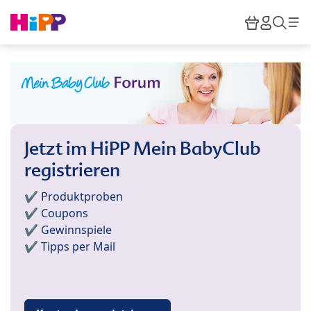
Skip to main content
Warenkor
HiPP M
Such
Jetzt im HiPP Mein BabyClub
registrieren
✔️ Produktproben
✔️ Coupons
✔️ Gewinnspiele
✔️ Tipps per Mail