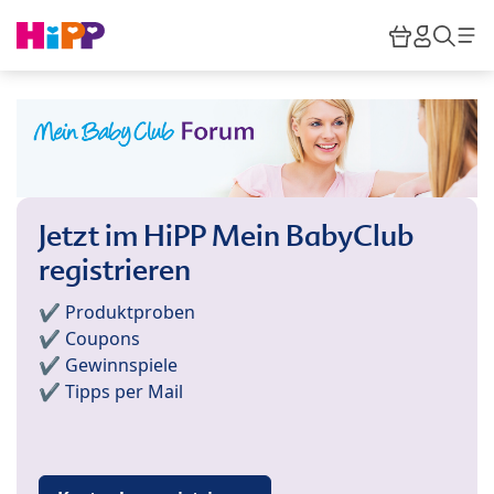
Skip to main content
Warenkor
HiPP M
Such
Jetzt im HiPP Mein BabyClub
registrieren
✔️ Produktproben
✔️ Coupons
✔️ Gewinnspiele
✔️ Tipps per Mail