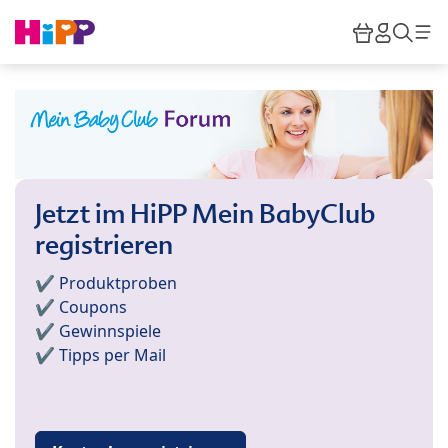
Skip to main content
Warenkor
HiPP M
Such
Jetzt im HiPP Mein BabyClub
registrieren
✔️ Produktproben
✔️ Coupons
✔️ Gewinnspiele
✔️ Tipps per Mail