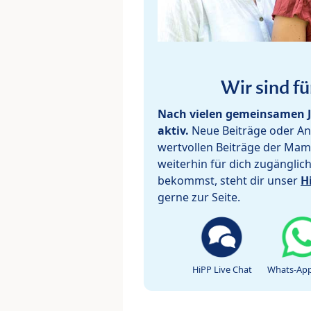
Wir sind fü
Nach vielen gemeinsamen J
aktiv.
Neue Beiträge oder Ant
wertvollen Beiträge der Mam
weiterhin für dich zugänglic
bekommst, steht dir unser
H
gerne zur Seite.
HiPP Live Chat
Whats-App