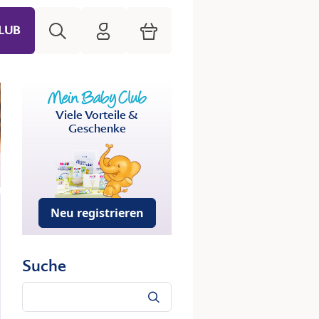
Suche
HiPP Mein Babyclub
Warenkorb
LUB
Viele Vorteile &
Geschenke
Neu registrieren
Suche
Suche