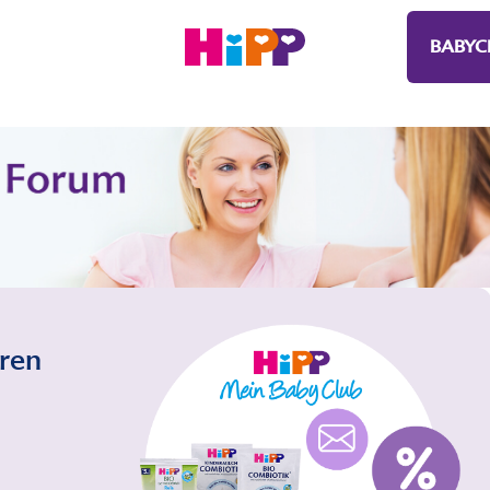
BABYC
eren