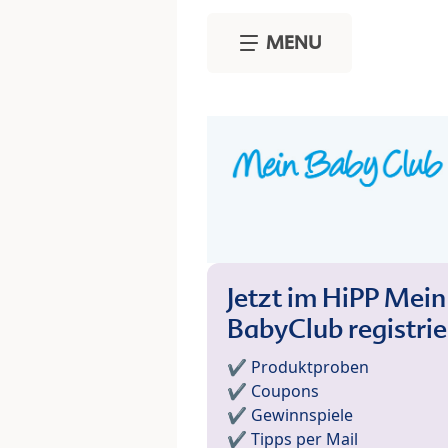
Skip to main content
MENU
Jetzt im HiPP Mein
BabyClub registri
✔️ Produktproben
✔️ Coupons
✔️ Gewinnspiele
✔️ Tipps per Mail