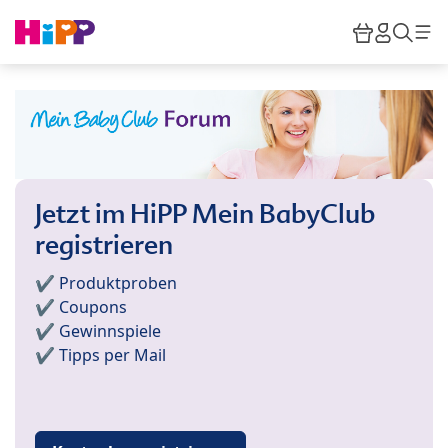
Skip to main content
Warenkor
HiPP M
Such
Jetzt im HiPP Mein BabyClub
registrieren
✔️ Produktproben
✔️ Coupons
✔️ Gewinnspiele
✔️ Tipps per Mail