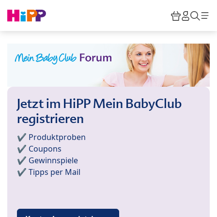
Skip to main content
Warenkor
HiPP M
Such
Jetzt im HiPP Mein BabyClub
registrieren
✔️ Produktproben
✔️ Coupons
✔️ Gewinnspiele
✔️ Tipps per Mail