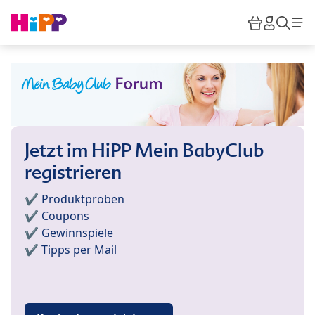
Skip to main content
Warenkor
HiPP M
Such
Jetzt im HiPP Mein BabyClub
registrieren
✔️ Produktproben
✔️ Coupons
✔️ Gewinnspiele
✔️ Tipps per Mail