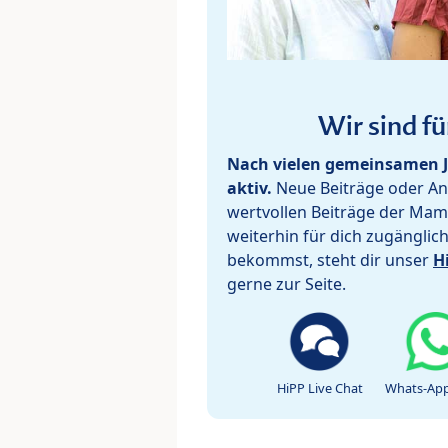
Wir sind fü
Nach vielen gemeinsamen J
aktiv.
Neue Beiträge oder Ant
wertvollen Beiträge der Mam
weiterhin für dich zugänglic
bekommst, steht dir unser
H
gerne zur Seite.
HiPP Live Chat
Whats-App