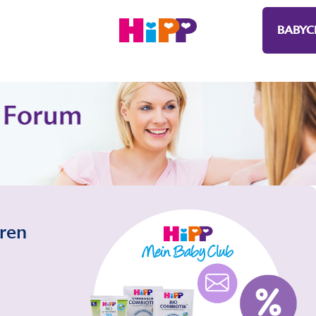
BABYC
eren