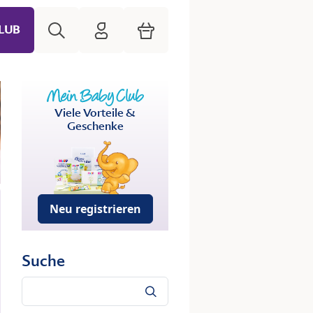
Suche
HiPP Mein Babyclub
Warenkorb
LUB
Viele Vorteile &
Geschenke
Neu registrieren
Suche
Suche