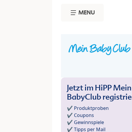
Skip to main content
MENU
Jetzt im HiPP Mein
BabyClub registri
✔️ Produktproben
✔️ Coupons
✔️ Gewinnspiele
✔️ Tipps per Mail