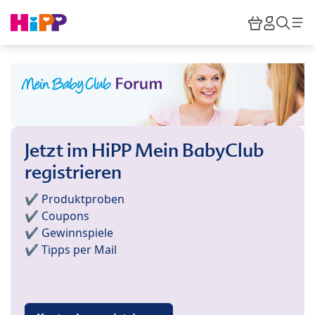
Skip to main content
Warenkor
HiPP M
Such
Jetzt im HiPP Mein BabyClub
registrieren
✔️ Produktproben
✔️ Coupons
✔️ Gewinnspiele
✔️ Tipps per Mail